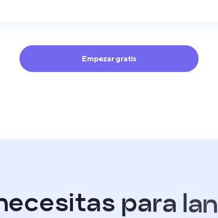
Empezar gratis
n
e
c
e
s
i
t
a
s
p
a
r
a
l
a
n