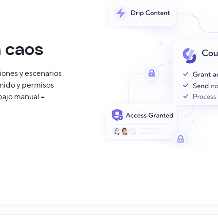
 caos
ciones y escenarios
enido y permisos
bajo manual =