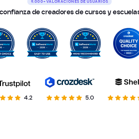
9.000+ VALORACIONES DE USUARIOS
c
o
n
f
i
a
n
z
a
d
e
c
r
e
a
d
o
r
e
s
d
e
c
u
r
s
o
s
y
e
s
c
u
e
l
a
4.2
5.0