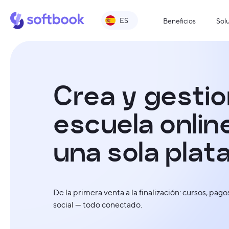
ES
Beneficios
Sol
C
r
e
a
y
g
e
s
t
i
o
e
s
c
u
e
l
a
o
n
l
i
n
u
n
a
s
o
l
a
p
l
a
t
De la primera venta a la finalización: cursos, pag
social — todo conectado.