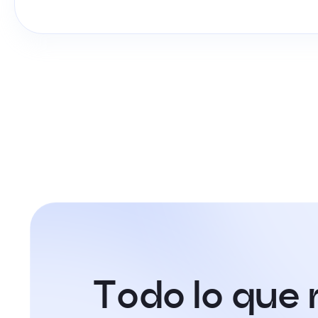
T
o
d
o
l
o
q
u
e