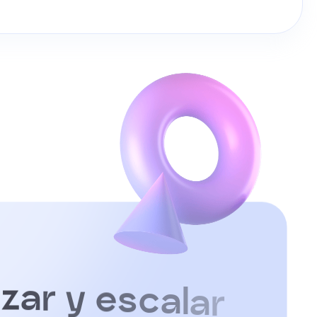
z
a
r
y
e
s
c
a
l
a
r