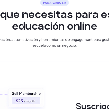
PARA CRECER
q
u
e
n
e
c
e
s
i
t
a
s
p
a
r
a
e
e
d
u
c
a
c
i
ó
n
o
n
l
i
n
e
ación, automatización y herramientas de engagement para gest
escuela como un negocio.
Suscrip