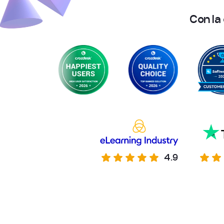
C
o
n
l
a
4.9