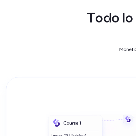
T
o
d
o
l
o
Monetiz