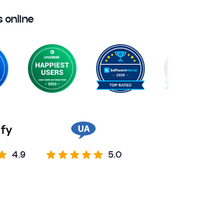
s
o
n
l
i
n
e
4.9
5.0