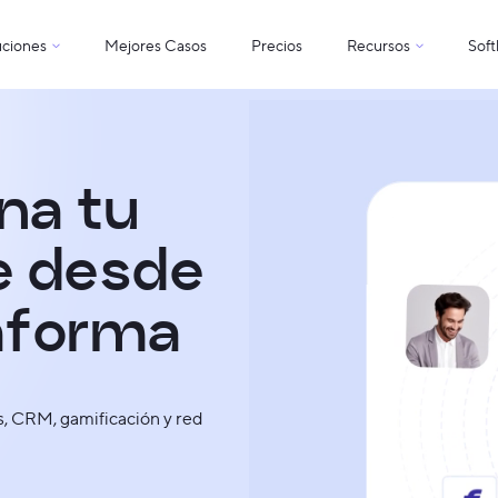
uciones
Mejores Casos
Precios
Recursos
Sof
n
a
t
u
e
d
e
s
d
e
a
f
o
r
m
a
os, CRM, gamificación y red