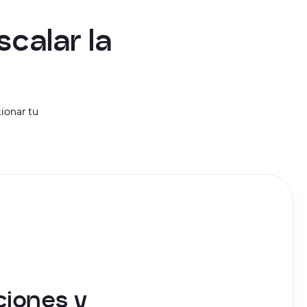
s
c
a
l
a
r
l
a
ionar tu
ciones y