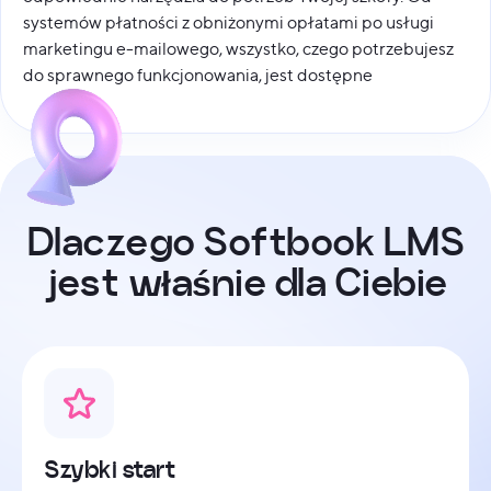
systemów płatności z obniżonymi opłatami po usługi
marketingu e-mailowego, wszystko, czego potrzebujesz
do sprawnego funkcjonowania, jest dostępne
D
l
a
c
z
e
g
o
S
o
f
t
b
o
o
k
L
M
S
j
e
s
t
w
ł
a
ś
n
i
e
d
l
a
C
i
e
b
i
e
Szybki start