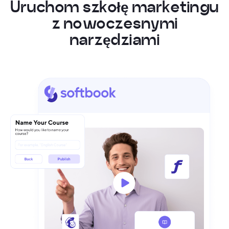
U
r
u
c
h
o
m
s
z
k
o
ł
ę
m
a
r
k
e
t
i
n
g
u
z
n
o
w
o
c
z
e
s
n
y
m
i
n
a
r
z
ę
d
z
i
a
m
i