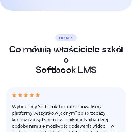
OPINIE
C
o
m
ó
w
i
ą
w
ł
a
ś
c
i
c
i
e
l
e
s
z
k
ó
ł
o
S
o
f
t
b
o
o
k
L
M
S
Wybraliśmy Softbook, bo potrzebowaliśmy
platformy „wszystko w jednym” do sprzedaży
kursów i zarządzania uczestnikami. Najbardziej
podoba nam się możliwość dodawania wideo — w