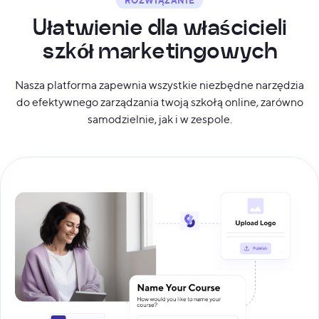
ROZWIĄZANIE
U
ł
a
t
w
i
e
n
i
e
d
l
a
w
ł
a
ś
c
i
c
i
e
l
i
s
z
k
ó
ł
m
a
r
k
e
t
i
n
g
o
w
y
c
h
Nasza platforma zapewnia wszystkie niezbędne narzędzia
do efektywnego zarządzania twoją szkołą online, zarówno
samodzielnie, jak i w zespole.