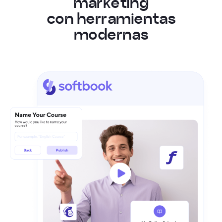
m
a
r
k
e
t
i
n
g
c
o
n
h
e
r
r
a
m
i
e
n
t
a
s
m
o
d
e
r
n
a
s