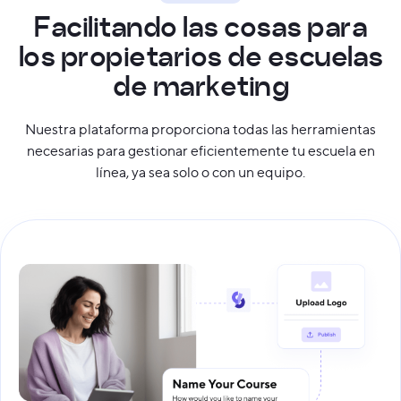
F
a
c
i
l
i
t
a
n
d
o
l
a
s
c
o
s
a
s
p
a
r
a
l
o
s
p
r
o
p
i
e
t
a
r
i
o
s
d
e
e
s
c
u
e
l
a
s
d
e
m
a
r
k
e
t
i
n
g
Nuestra plataforma proporciona todas las herramientas
necesarias para gestionar eficientemente tu escuela en
línea, ya sea solo o con un equipo.