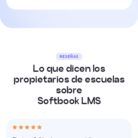
RESEÑAS
L
o
q
u
e
d
i
c
e
n
l
o
s
p
r
o
p
i
e
t
a
r
i
o
s
d
e
e
s
c
u
e
l
a
s
s
o
b
r
e
S
o
f
t
b
o
o
k
L
M
S