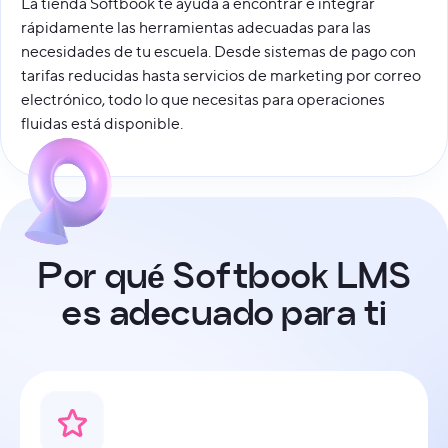
La tienda Softbook te ayuda a encontrar e integrar
rápidamente las herramientas adecuadas para las
necesidades de tu escuela. Desde sistemas de pago con
tarifas reducidas hasta servicios de marketing por correo
electrónico, todo lo que necesitas para operaciones
fluidas está disponible.
P
o
r
q
u
é
S
o
f
t
b
o
o
k
L
M
S
e
s
a
d
e
c
u
a
d
o
p
a
r
a
t
i