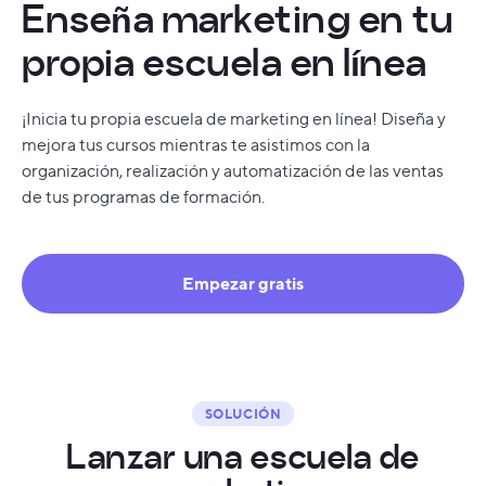
Enseña marketing en tu
propia escuela en línea
¡Inicia tu propia escuela de marketing en línea! Diseña y
mejora tus cursos mientras te asistimos con la
organización, realización y automatización de las ventas
de tus programas de formación.
Empezar gratis
SOLUCIÓN
L
a
n
z
a
r
u
n
a
e
s
c
u
e
l
a
d
e