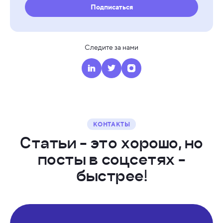
Подписаться
Следите за нами
КОНТАКТЫ
С
т
а
т
ь
и
-
э
т
о
х
о
р
о
ш
о
,
н
о
п
о
с
т
ы
в
с
о
ц
с
е
т
я
х
-
б
ы
с
т
р
е
е
!