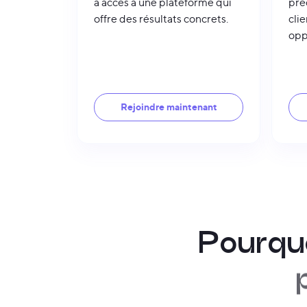
a accès à une plateforme qui
préc
offre des résultats concrets.
cli
opp
Rejoindre maintenant
P
o
u
r
q
u