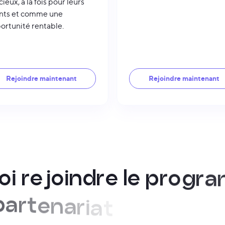
ieux, à la fois pour leurs
ents et comme une
ortunité rentable.
Rejoindre maintenant
Rejoindre maintenant
o
i
r
e
j
o
i
n
d
r
e
l
e
p
r
o
g
r
a
p
a
r
t
e
n
a
r
i
a
t