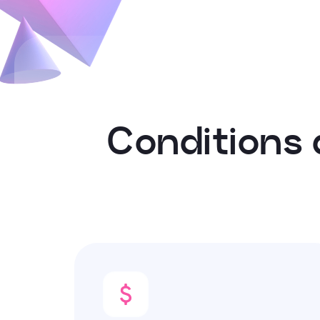
C
o
n
d
i
t
i
o
n
s