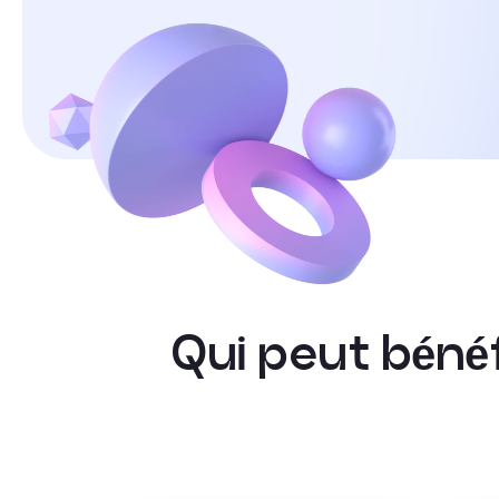
Q
u
i
p
e
u
t
b
é
n
é