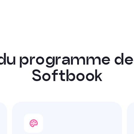
d
u
p
r
o
g
r
a
m
m
e
d
e
S
o
f
t
b
o
o
k