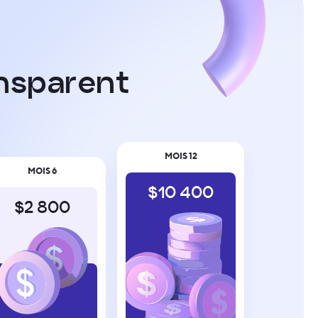
n
s
p
a
r
e
n
t
MOIS 12
MOIS 6
$10 400
$2 800