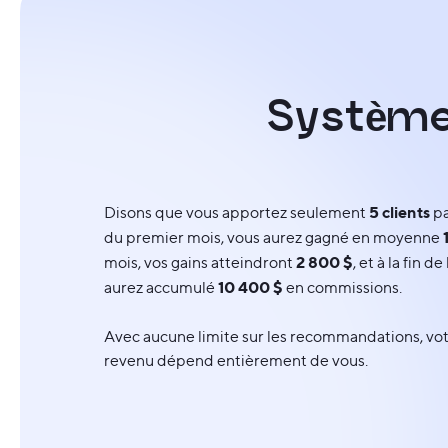
S
y
s
t
è
m
5 clients
Disons que vous apportez seulement
pa
du premier mois, vous aurez gagné en moyenne
2 800 $
mois, vos gains atteindront
, et à la fin d
10 400 $
aurez accumulé
en commissions.
Avec aucune limite sur les recommandations, vot
revenu dépend entièrement de vous.