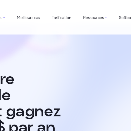
s
Meilleurs cas
Tarification
Ressources
Softb
re
de
t gagnez
$ par an