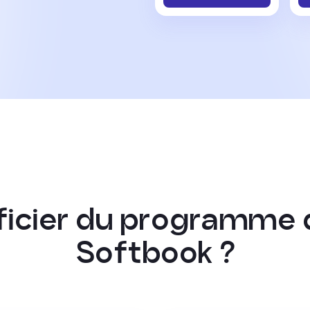
f
i
c
i
e
r
d
u
p
r
o
g
r
a
m
m
e
S
o
f
t
b
o
o
k
?