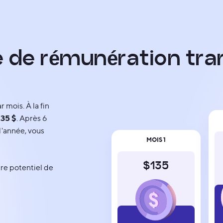
e
d
e
r
é
m
u
n
é
r
a
t
i
o
n
t
r
a
r mois. À la fin
135 $
. Après 6
e l'année, vous
MOIS 1
$135
re potentiel de