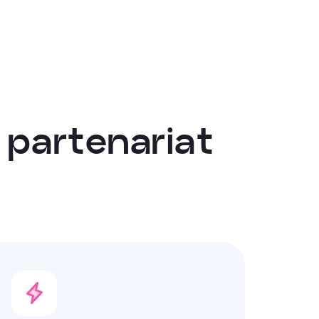
p
a
r
t
e
n
a
r
i
a
t