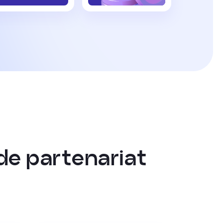
d
e
p
a
r
t
e
n
a
r
i
a
t