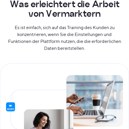
W
a
s
e
r
l
e
i
c
h
t
e
r
t
d
i
e
A
r
b
e
i
t
v
o
n
V
e
r
m
a
r
k
t
e
r
n
Es ist einfach, sich auf das Training des Kunden zu
konzentrieren, wenn Sie die Einstellungen und
Funktionen der Plattform nutzen, die die erforderlichen
Daten bereitstellen.