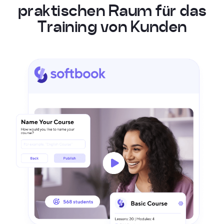
p
r
a
k
t
i
s
c
h
e
n
R
a
u
m
f
ü
r
d
a
s
T
r
a
i
n
i
n
g
v
o
n
K
u
n
d
e
n