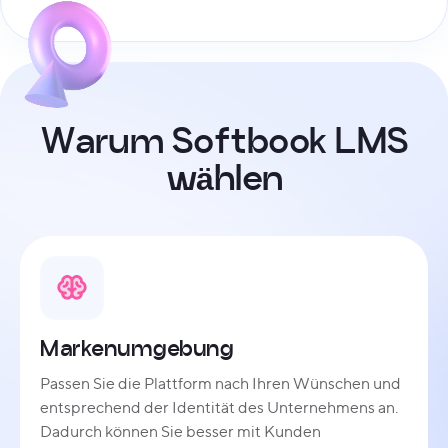
W
a
r
u
m
S
o
f
t
b
o
o
k
L
M
S
w
ä
h
l
e
n
Markenumgebung
Passen Sie die Plattform nach Ihren Wünschen und
entsprechend der Identität des Unternehmens an.
Dadurch können Sie besser mit Kunden