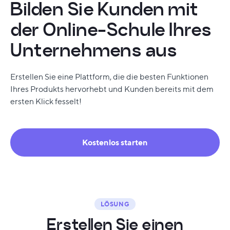
Bilden Sie Kunden mit
der Online-Schule Ihres
Unternehmens aus
Erstellen Sie eine Plattform, die die besten Funktionen
Ihres Produkts hervorhebt und Kunden bereits mit dem
ersten Klick fesselt!
Kostenlos starten
LÖSUNG
E
r
s
t
e
l
l
e
n
S
i
e
e
i
n
e
n